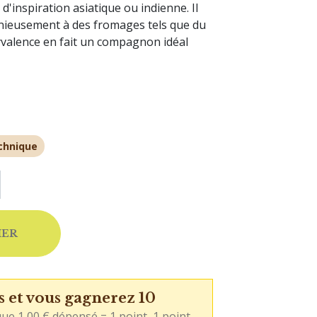
d'inspiration asiatique ou indienne. Il
nieusement à des fromages tels que du
yvalence en fait un compagnon idéal
chnique
IER
s et vous gagnerez 10
ue 1,00 € dépensé = 1 point, 1 point