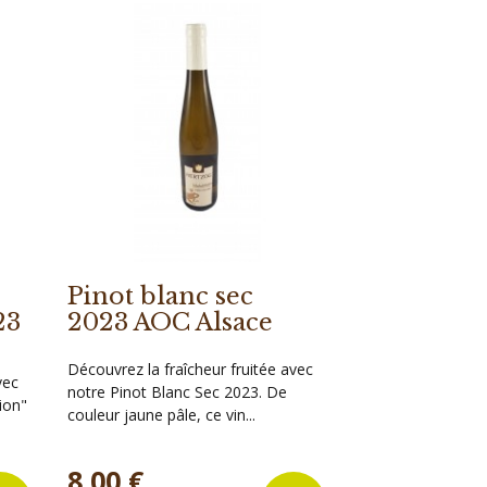
Pinot blanc sec
23
2023 AOC Alsace
Découvrez la fraîcheur fruitée avec
vec
notre Pinot Blanc Sec 2023. De
ion"
couleur jaune pâle, ce vin...
Prix
8,00 €