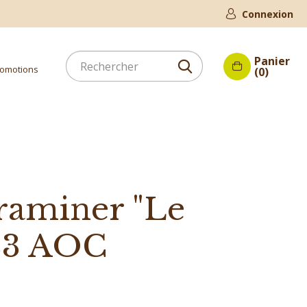
Connexion
Panier
omotions
(0)
raminer "Le
023 AOC