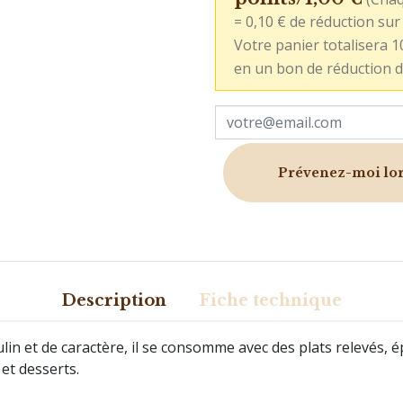
= 0,10 € de réduction s
Votre panier totalisera 1
en un bon de réduction d
Prévenez-moi lors
Description
Fiche technique
ulin et de caractère, il se consomme avec des plats relevés, é
et desserts.