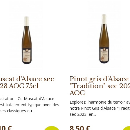
scat d'Alsace sec
Pinot gris d'Alsace
23 AOC 75cl
"Tradition" sec 20
AOC
station : Ce Muscat d'Alsace
Explorez l'harmonie du terroir a
est totalement typique avec des
notre Pinot Gris d'Alsace "Tradit
es classiques du...
sec 2023, en...
Prix
10 €
8,50 €