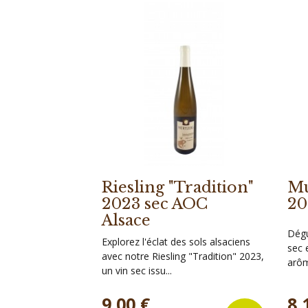
Riesling "Tradition"
Mu
2023 sec AOC
20
Alsace
Dégu
Explorez l'éclat des sols alsaciens
sec 
avec notre Riesling "Tradition" 2023,
arôm
un vin sec issu...
Prix
Prix
9,00 €
8,