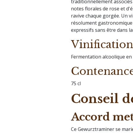
traditionnellement associés 
notes florales de rose et d'é
ravive chaque gorgée. Un vin
résolument gastronomique f
expressifs sans être dans l
Vinificatio
Fermentation alcoolique en 
Contenanc
75 cl
Conseil d
Accord mets
Ce Gewurztraminer se marie p