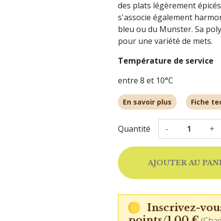
des plats légèrement épicés 
s'associe également harmo
bleu ou du Munster. Sa pol
pour une variété de mets.
Température de service
entre 8 et 10°C
En savoir plus
Fiche te
Quantité
-
+
AJOUTER AU PAN
Inscrivez-vou
points/1,00 €
(Chaq